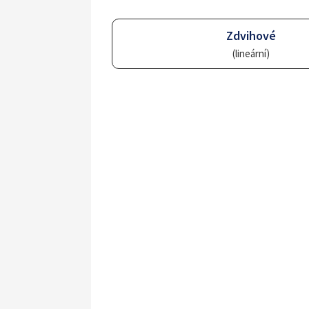
Zdvihové
(lineární)