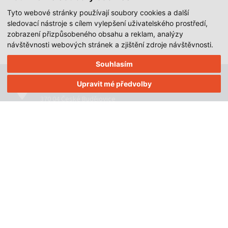
Tyto webové stránky používají soubory cookies a další
sledovací nástroje s cílem vylepšení uživatelského prostředí,
zobrazení přizpůsobeného obsahu a reklam, analýzy
návštěvnosti webových stránek a zjištění zdroje návštěvnosti.
Souhlasím
IMAHA spol. s r.o.
Upravit mé předvolby
Staroměstská 1504/1
370 04 České Budějovice
+420 737 693 276
,
+420 603 864 002
imaha@imaha.cz
IČO: 49549171
DIČ: CZ49549171
© 2018-2026, IMAHA.cz All Rights Reserved.
Tvorba www S2 STUDIO