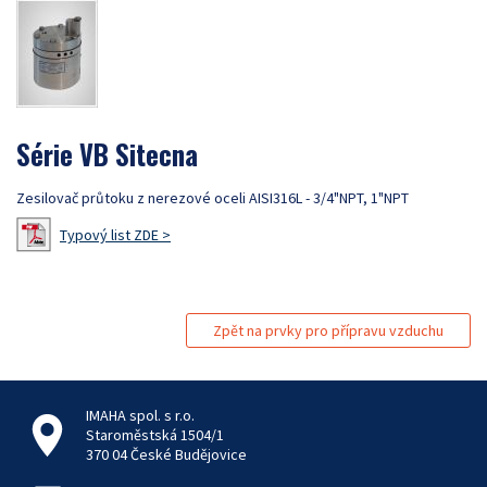
Série VB Sitecna
Zesilovač průtoku z nerezové oceli AISI316L - 3/4"NPT, 1"NPT
Typový list ZDE >
Zpět na prvky pro přípravu vzduchu
IMAHA spol. s r.o.
Staroměstská 1504/1
370 04 České Budějovice