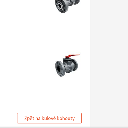
Zpět na kulové kohouty