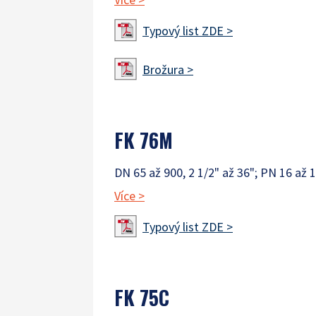
Typový list ZDE >
Brožura >
FK 76M
DN 65 až 900, 2 1/2" až 36"; PN 16 až 1
Více
>
Typový list ZDE >
FK 75C