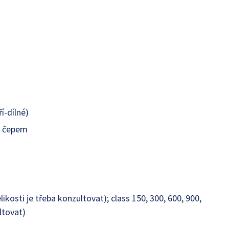
í-dílné)
á čepem
likosti je třeba konzultovat); class 150, 300, 600, 900,
ltovat)