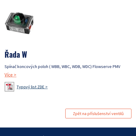
Řada W
Spínač koncových poloh ( WBB, WBC, WDB, WDC) Flowserve PMV
Více
>
Typový list ZDE >
Zpět na příslušenství ventilů