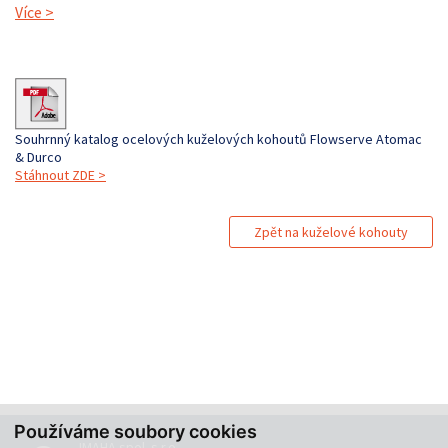
Více
>
Souhrnný katalog ocelových kuželových kohoutů Flowserve Atomac
& Durco
Stáhnout ZDE >
Zpět na kuželové kohouty
Používáme soubory cookies
IMAHA spol. s r.o.