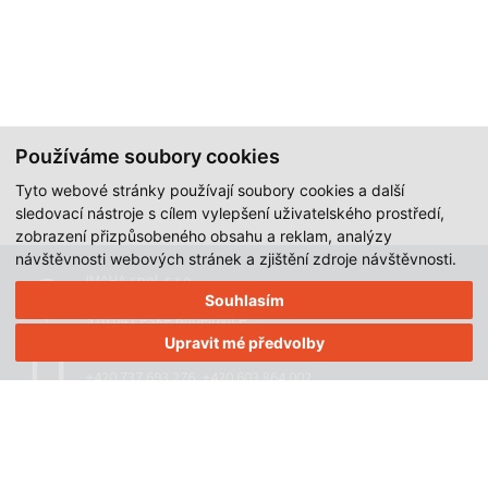
Používáme soubory cookies
Tyto webové stránky používají soubory cookies a další
sledovací nástroje s cílem vylepšení uživatelského prostředí,
zobrazení přizpůsobeného obsahu a reklam, analýzy
návštěvnosti webových stránek a zjištění zdroje návštěvnosti.
IMAHA spol. s r.o.
Staroměstská 1504/1
Souhlasím
370 04 České Budějovice
Upravit mé předvolby
+420 737 693 276
,
+420 603 864 002
imaha@imaha.cz