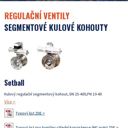
REGULAČNÍ VENTILY
SEGMENTOVÉ KULOVÉ KOHOUTY
Setball
Kulový regulační segmentový kohout, DN 25-400,PN 10-40
Více
>
Typový list ZDE >
Typový list pro buničinu střední konzistence (MC-pulp) ZDE >